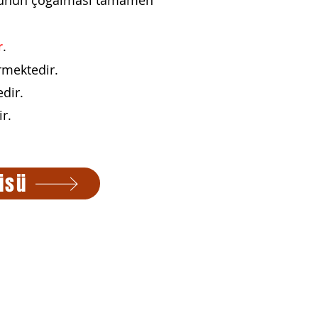
rusunun çoğalması tamamen
r
.
rmektedir.
dir.
r.
üsü