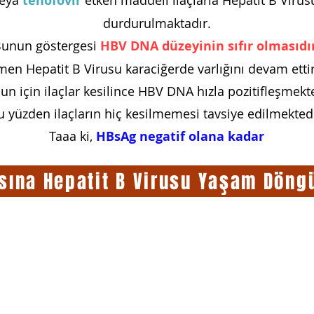
eya
tenofovir
etken maddeli ilaçlarla Hepatit B Vi
durdurulmaktadır.
unun göstergesi
HBV DNA düzeyinin sıfır olmasıdı
en Hepatit B Virusu karaciğerde varlığını devam etti
n için ilaçlar kesilince HBV DNA hızla pozitifleşmekte
u yüzden ilaçların hiç kesilmemesi tavsiye edilmektedi
Taaa ki,
HBsAg negatif olana kadar
sına Hepatit B Virusu Yaşam Döng