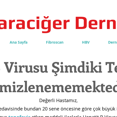
araciğer Dern
Ana Sayfa
Fibroscan
HBV
Dern
 Virusu Şimdiki T
mizlenememekted
Değerli Hastamız,
 tedavisinde bundan 20 sene öncesine göre çok büyük i