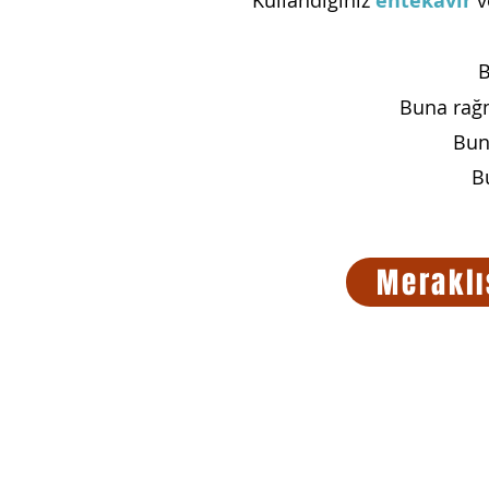
Kullandığınız
entekavir
v
B
Buna rağm
Bunu
B
Meraklı