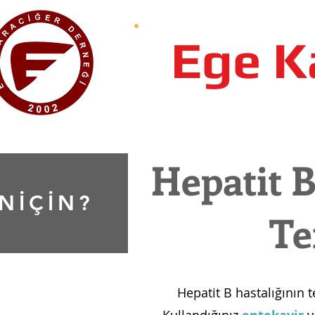
Ege K
Hepatit B
NİÇİN?
Te
Hepatit B hastalığının