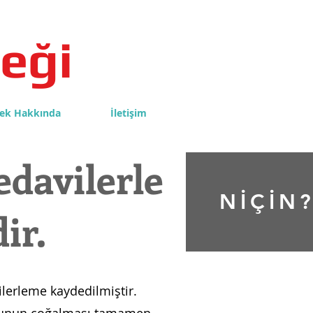
eği
ek Hakkında
İletişim
edavilerle
NİÇİN
ir.
lerleme kaydedilmiştir.